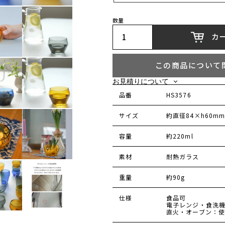
数量
カ
この商品について
お見積りについて
お見積り希望の商品をカートに追加
品番
HS3576
カートページのお見積もり依頼ボタ
メールアドレス、お名前、備考を入
サイズ
約直径84×h60m
自動配信メールの本文中にあるリン
容量
約220ml
素材
耐熱ガラス
重量
約90g
仕様
食品可
電子レンジ・食洗
直火・オーブン：