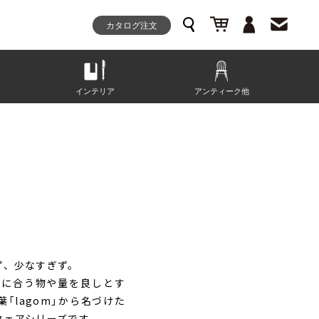
カタログ注文
インテリア
アンティーク他
ず、少なすぎず。
分に合う物や量を良しとす
「lagom」から名づけた
ウェアシリーズです。