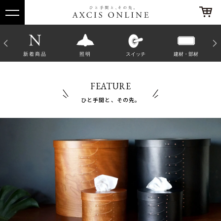
他
新着商品
照明
スイッチ
建材・部材
FEATURE
ひと手間と、その先。