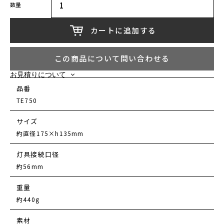
数量
カートに追加する
この商品について問い合わせる
お見積りについて
お見積り希望の商品をカートに追加してください。
品番
カートページのお見積もり依頼ボタンを選択してください。
TE750
メールアドレス、お名前、備考を入力して送信してください。
自動配信メールの本文中にあるリンクからお見積りが確認できます。
サイズ
約直径175×h135mm
灯具接続口径
約56mm
重量
約440g
素材