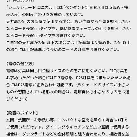
【灯具の選び方】
「シェルシェード コニカル」には「ペンダント灯具 E17用（3点留め・挟
み込み）」の組み合わせをお薦めしています。
天井高2.4mのお部屋で使用する場合、高い位置から全体を照らしたい
ならコード長30cmタイプを、低い位置でテーブルの近くを照らしたい
ならコード長60cmタイプをお選びください。
ご自宅の天井高が2.4m以下の場合には上記基準より短めを、2.4m以上
の場合には上記基準より長めのコードの灯具をお選びください。
【電球の選び方】
電球は灯具は同じ口金径サイズのものをご使用ください。E17灯具を
お求めいただいた場合にはE17電球を、E26灯具をお求めいただいた場
合にはE26電球が組み合わせ可能です。（※シェードのサイズが小さい
ものや密閉されている形状の場合は、電球自体も小さめのものをお選
びください）
【設置のポイント】
玄関・洗面所・お手洗い等、コンパクトな空間を照らす場合は1灯で
ご使用いただけます。ダイニングやキッチンなど広い空間で使用する
場合は、ダウンライトなどの全体照明と組み合わせたり、複数個を並