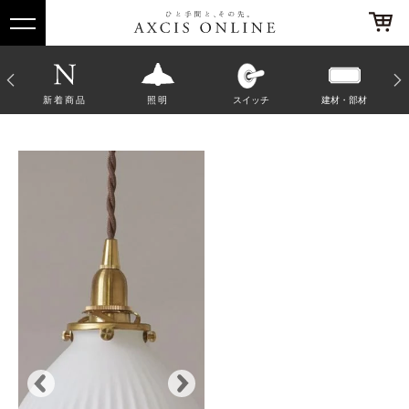
他
新着商品
照明
スイッチ
建材・部材